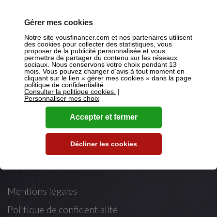
Suivez-nous
Gérer mes cookies
Notre site vousfinancer.com et nos partenaires utilisent
des cookies pour collecter des statistiques, vous
sur Facebook
proposer de la publicité personnalisée et vous
permettre de partager du contenu sur les réseaux
sociaux. Nous conservons votre choix pendant 13
sur X
mois. Vous pouvez changer d’avis à tout moment en
cliquant sur le lien « gérer mes cookies » dans la page
politique de confidentialité.
sur Youtube
Consulter la politique cookies.
|
Personnaliser mes choix
sur LinkedIn
Accepter et fermer
Décliner les cookies
Mentions légales
Mentions légales
Politique de confidentialité