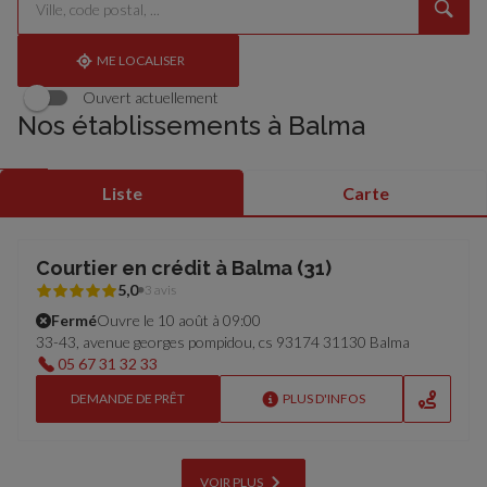
un
renseigner
résultat(s)
établissement
une
trouvé(s)
adresse
ME LOCALISER
Ouvert actuellement
Nos établissements à Balma
Liste
Carte
Courtier en crédit à Balma (31)
5,0
3 avis
Fermé
Ouvre le 10 août à 09:00
33-43, avenue georges pompidou, cs 93174 31130 Balma
05 67 31 32 33
DEMANDE DE PRÊT
PLUS D'INFOS
VOIR PLUS