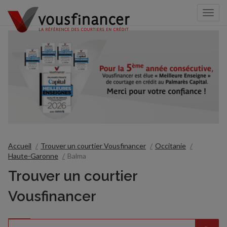
Togg
navi
Accueil
Trouver un courtier Vousfinancer
Occitanie
Haute-Garonne
Balma
Trouver un courtier
Vousfinancer
Rechercher
Veuillez
{{count}}