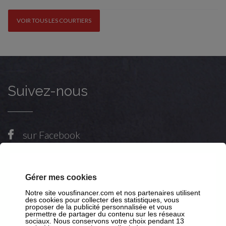
VOIR TOUS LES COURTIERS
Suivez-nous
sur Facebook
sur X
sur Youtube
Gérer mes cookies
sur LinkedIn
Notre site vousfinancer.com et nos partenaires utilisent
des cookies pour collecter des statistiques, vous
proposer de la publicité personnalisée et vous
permettre de partager du contenu sur les réseaux
sociaux. Nous conservons votre choix pendant 13