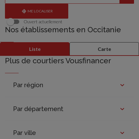
établissement
une
trouvé(s)
adresse
ME LOCALISER
Ouvert actuellement
Nos établissements en Occitanie
Liste
Carte
Plus de courtiers Vousfinancer
Par région
Par département
Par ville