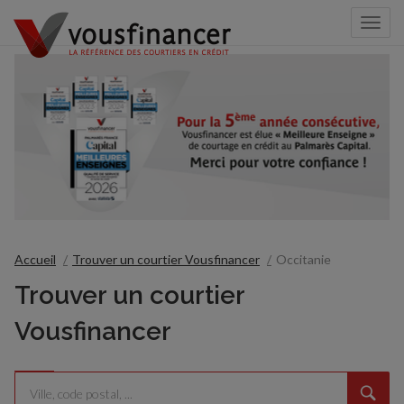
Togg
navi
Accueil
Trouver un courtier Vousfinancer
Occitanie
Trouver un courtier
Vousfinancer
Rechercher
Veuillez
{{count}}
un
renseigner
résultat(s)