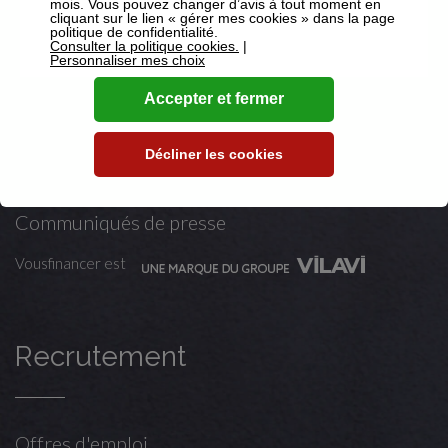
mois. Vous pouvez changer d’avis à tout moment en
Mentions légales
cliquant sur le lien « gérer mes cookies » dans la page
politique de confidentialité.
Consulter la politique cookies.
|
Personnaliser mes choix
Accepter et fermer
Mentions légales
Politique de confidentialité
Décliner les cookies
Vu dans les médias
Communiqués de presse
Vousfinancer est
Recrutement
Offres d'emploi