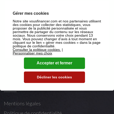
Suivez-nous
Gérer mes cookies
Notre site vousfinancer.com et nos partenaires utilisent
des cookies pour collecter des statistiques, vous
proposer de la publicité personnalisée et vous
sur Facebook
permettre de partager du contenu sur les réseaux
sociaux. Nous conservons votre choix pendant 13
sur X
mois. Vous pouvez changer d’avis à tout moment en
cliquant sur le lien « gérer mes cookies » dans la page
politique de confidentialité.
sur Youtube
Consulter la politique cookies.
|
Personnaliser mes choix
sur LinkedIn
Accepter et fermer
Décliner les cookies
Mentions légales
Mentions légales
Politique de confidentialité