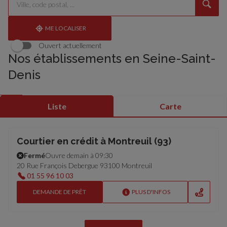
un
renseigner
résultat(s)
établissement
une
trouvé(s)
adresse
ME LOCALISER
Ouvert actuellement
Nos établissements en Seine-Saint-
Denis
Liste
Carte
Courtier en crédit à Montreuil (93)
Fermé
Ouvre demain à 09:30
20 Rue François Debergue 93100 Montreuil
01 55 96 10 03
DEMANDE DE PRÊT
PLUS D'INFOS