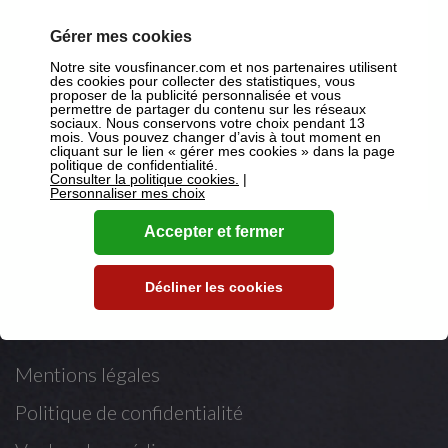
Gérer mes cookies
Notre site vousfinancer.com et nos partenaires utilisent
des cookies pour collecter des statistiques, vous
sur Facebook
proposer de la publicité personnalisée et vous
permettre de partager du contenu sur les réseaux
sur X
sociaux. Nous conservons votre choix pendant 13
mois. Vous pouvez changer d’avis à tout moment en
cliquant sur le lien « gérer mes cookies » dans la page
sur Youtube
politique de confidentialité.
Consulter la politique cookies.
|
Personnaliser mes choix
sur LinkedIn
Accepter et fermer
Mentions légales
Décliner les cookies
Mentions légales
Politique de confidentialité