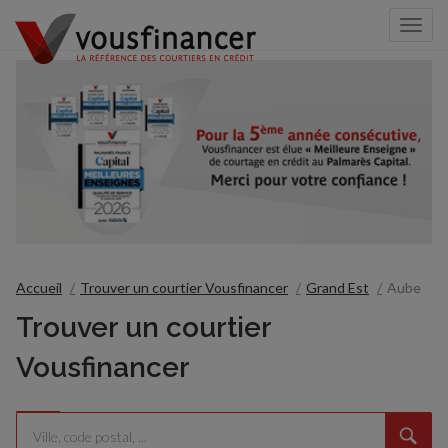
Togg
navi
Accueil
Trouver un courtier Vousfinancer
Grand Est
Aube
Trouver un courtier
Vousfinancer
Rechercher
Veuillez
{{count}}
un
renseigner
résultat(s)