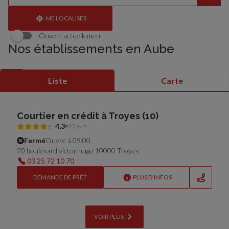
établissement
une
trouvé(s)
adresse
ME LOCALISER
Ouvert actuellement
Nos établissements en Aube
Liste
Carte
Courtier en crédit à Troyes (10)
4,3
93 avis
Fermé
Ouvre à 09:00
20 boulevard victor hugo 10000 Troyes
03 25 72 10 70
DEMANDE DE PRÊT
PLUS D'INFOS
VOIR PLUS