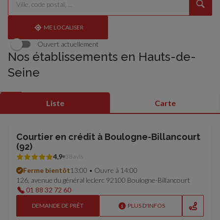
un
renseigner
résultat(s)
établissement
une
trouvé(s)
adresse
ME LOCALISER
Ouvert actuellement
Nos établissements en Hauts-de-
Seine
Liste
Carte
Courtier en crédit à Boulogne-Billancourt
(92)
4,9
38 avis
Ferme bientôt
13:00 • Ouvre à 14:00
126, avenue du général leclerc 92100 Boulogne-Billancourt
01 88 32 72 60
DEMANDE DE PRÊT
PLUS D'INFOS