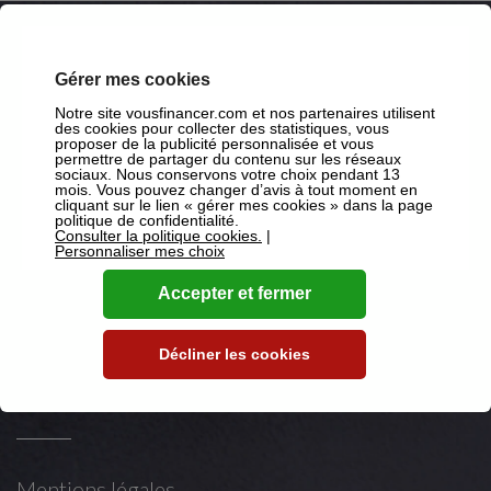
Suivez-nous
Gérer mes cookies
Notre site vousfinancer.com et nos partenaires utilisent
des cookies pour collecter des statistiques, vous
proposer de la publicité personnalisée et vous
permettre de partager du contenu sur les réseaux
sur Facebook
sociaux. Nous conservons votre choix pendant 13
mois. Vous pouvez changer d’avis à tout moment en
cliquant sur le lien « gérer mes cookies » dans la page
sur X
politique de confidentialité.
Consulter la politique cookies.
|
Personnaliser mes choix
sur Youtube
sur LinkedIn
Accepter et fermer
Décliner les cookies
Mentions légales
Mentions légales