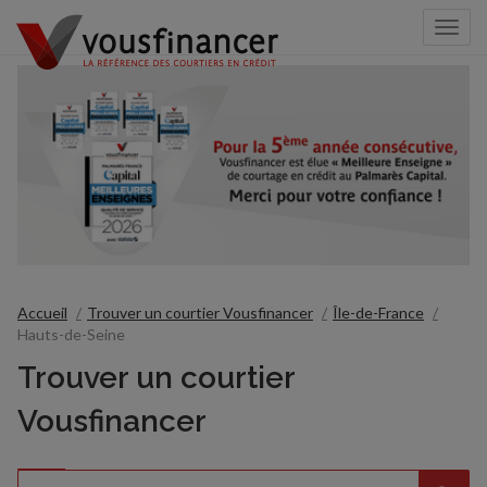
Togg
navi
Accueil
Trouver un courtier Vousfinancer
Île-de-France
Hauts-de-Seine
Trouver un courtier
Vousfinancer
Rechercher
Veuillez
{{count}}