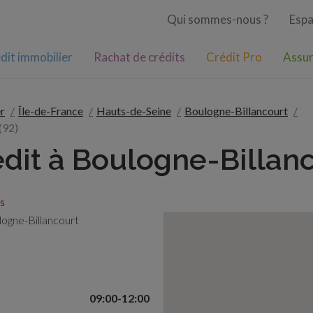
Qui sommes-nous ?
Espa
dit immobilier
Rachat de crédits
Crédit Pro
Assur
r
Île-de-France
Hauts-de-Seine
Boulogne-Billancourt
(92)
édit à Boulogne-Billanc
s
ogne-Billancourt
09:00-12:00