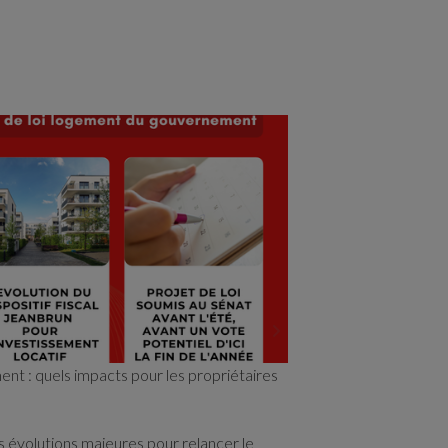
Julie Bachet, Direc
présidence de l'API
en France.
🎯Son ambition : fa
voir plus
LIRE
ent : quels impacts pour les propriétaires
évolutions majeures pour relancer le