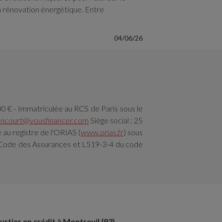
a rénovation énergétique. Entre
04/06/26
€ - Immatriculée au RCS de Paris sous le
lancourt@vousfinancer.com
Siège social : 25
au registre de l'ORIAS (
www.orias.fr
) sous
-6 Code des Assurances et L519-3-4 du code
urtier en crédit à Montreuil (93)