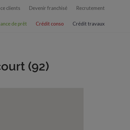
ce clients
Devenir franchisé
Recrutement
ance de prêt
Crédit conso
Crédit travaux
ourt (92)