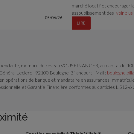
marché locatif et encourager l
assouplissement des
voir plus
05/06/26
LIRE
dépendante, membre du réseau VOUSFINANCER, au capital de 1000 
Général Leclerc - 92100 Boulogne-Billancourt - Mail :
boulogne.bil
r en opérations de banque et mandataire en assurances Immatriculé 
essionnelle et Garantie Financière conformes aux articles L.512
ximité
Courtier en crédit à Thiais Villejuif
Co