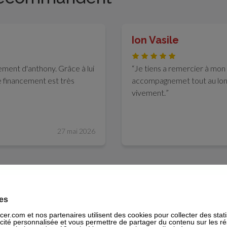
Ion Vasile
ment d'anthony. Grâce à lui
Je tiens a remercier à mon
le financement est très
accompagnemet tout au lon
vivement.
27 mai 2026
agence
es
Rachat de crédi
cer.com et nos partenaires utilisent des cookies pour collecter des stat
illeure solution de financement
Vousfinancer peut v
icité personnalisée et vous permettre de partager du contenu sur les r