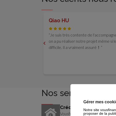
Qiao HU
Je suis très contente de l'accompagne
on a pu réaliser notre projet même si 
difficile. Il a vraiment assuré！
Nos services en 
Gérer mes cooki
Crédit immobilier
Notre site vousfinan
Vousfinancer vous trouve la me
proposer de la publ