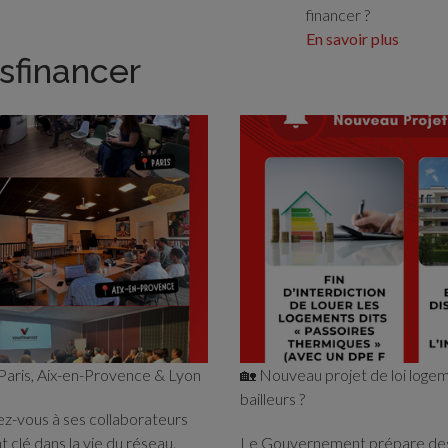
financer ?
En savoir plus
sfinancer
Paris, Aix-en-Provence & Lyon
🏡 Nouveau projet de loi logem
bailleurs ?
ez-vous à ses collaborateurs
 clé dans la vie du réseau.
Le Gouvernement prépare des 