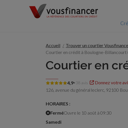
Cré
Accueil
Trouver un courtier Vousfinance
Courtier en crédit à Boulogne-Billancourt 
Courtier en cr
Donnez votre avi
4,9
38 avis
126, avenue du général leclerc,
92100 Boul
HORAIRES :
Fermé
Ouvre le 10 août à 09:30
Samedi