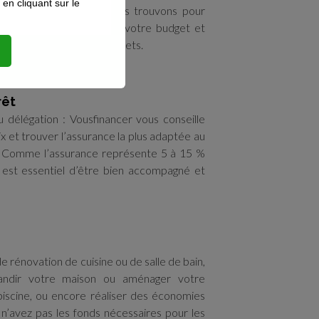
n cliquant sur le
 crédits en un seul. Nous trouvons pour
plus adaptée pour alléger votre budget et
veau, de réaliser vos projets.
rêt
 délégation : Vousfinancer vous conseille
ix et trouver l’assurance la plus adaptée au
tif. Comme l’assurance représente 5 à 15 %
l est essentiel d’être bien accompagné et
e rénovation de cuisine ou de salle de bain,
randir votre maison ou aménager votre
piscine, ou encore réaliser des économies
 n’avez pas les fonds nécessaires pour les