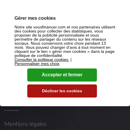
Suivez-nous
Gérer mes cookies
Notre site vousfinancer.com et nos partenaires utilisent
des cookies pour collecter des statistiques, vous
proposer de la publicité personnalisée et vous
sur Facebook
permettre de partager du contenu sur les réseaux
sociaux. Nous conservons votre choix pendant 13
mois. Vous pouvez changer d’avis à tout moment en
sur X
cliquant sur le lien « gérer mes cookies » dans la page
politique de confidentialité.
Consulter la politique cookies.
|
sur Youtube
Personnaliser mes choix
sur LinkedIn
Accepter et fermer
Décliner les cookies
Mentions légales
Mentions légales