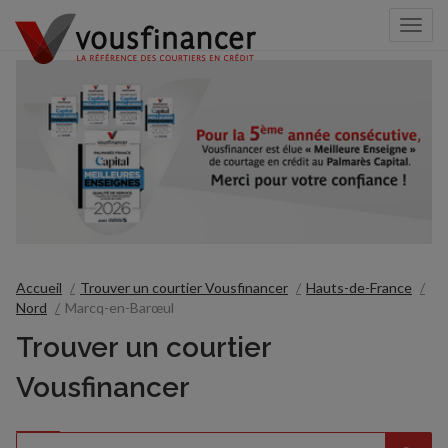
Togg
navi
Accueil
Trouver un courtier Vousfinancer
Hauts-de-France
Nord
Marcq-en-Barœul
Trouver un courtier
Vousfinancer
Rechercher
Veuillez
{{count}}