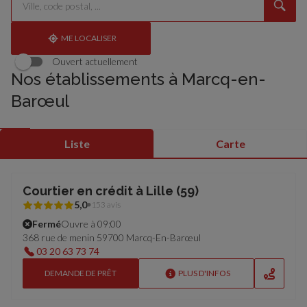
un
renseigner
résultat(s)
établissement
une
trouvé(s)
adresse
ME LOCALISER
Ouvert actuellement
Nos établissements à Marcq-en-
Barœul
Liste
Carte
Courtier en crédit à Lille (59)
5,0
153 avis
Fermé
Ouvre à 09:00
368 rue de menin 59700 Marcq-En-Barœul
03 20 63 73 74
DEMANDE DE PRÊT
PLUS D'INFOS