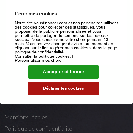
Suivez-nous
Gérer mes cookies
Notre site vousfinancer.com et nos partenaires utilisent
des cookies pour collecter des statistiques, vous
sur Facebook
proposer de la publicité personnalisée et vous
permettre de partager du contenu sur les réseaux
sociaux. Nous conservons votre choix pendant 13
sur X
mois. Vous pouvez changer d’avis à tout moment en
cliquant sur le lien « gérer mes cookies » dans la page
politique de confidentialité.
sur Youtube
Consulter la politique cookies.
|
Personnaliser mes choix
sur LinkedIn
Accepter et fermer
Décliner les cookies
Mentions légales
Mentions légales
Politique de confidentialité