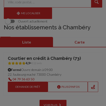
un
renseigner
résultat(s)
établissement
une
trouvé(s)
adresse
ME LOCALISER
Ouvert actuellement
Nos établissements à Chambéry
Liste
Carte
Courtier en crédit à Chambéry (73)
4,9
112 avis
Fermé
Ouvre demain à 09:00
22, faubourg maché 73000 Chambéry
04 79 36 63 50
DEMANDE DE PRÊT
PLUS D'INFOS
VOIR PLUS