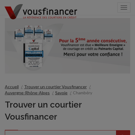
Togg
navi
Accueil
Trouver un courtier Vousfinancer
Auvergne-Rhône-Alpes
Savoie
Chambéry
Trouver un courtier
Vousfinancer
Rechercher
Veuillez
{{count}}