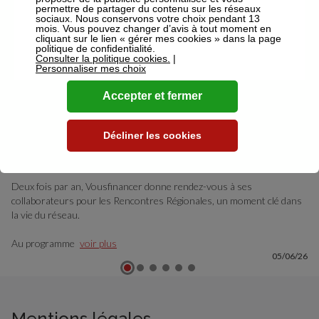
permettre de partager du contenu sur les réseaux
sociaux. Nous conservons votre choix pendant 13
mois. Vous pouvez changer d’avis à tout moment en
cliquant sur le lien « gérer mes cookies » dans la page
politique de confidentialité.
Consulter la politique cookies.
|
Personnaliser mes choix
Accepter et fermer
Décliner les cookies
📍 Rencontres Régionales Vousfinancer — Paris, Aix-en-Provence &
Lyon
Deux fois par an, Vousfinancer donne rendez-vous à ses
collaborateurs pour les Rencontres Régionales, un moment clé dans
la vie du réseau.
Au programme
voir plus
05/06/26
Mentions légales