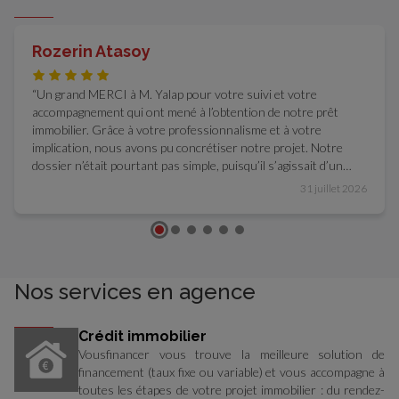
Rozerin Atasoy
Un grand MERCI à M. Yalap pour votre suivi et votre
accompagnement qui ont mené à l’obtention de notre prêt
immobilier. Grâce à votre professionnalisme et à votre
implication, nous avons pu concrétiser notre projet. Notre
dossier n’était pourtant pas simple, puisqu’il s’agissait d’un
prêt pour une SCI. Malgré cela, vous avez su nous
31 juillet 2026
accompagner avec bienveillance et efficacité. Votre disponibilité
et votre réactivité nous ont permis d’être rassurés à chaque
étape du dossier. Merci encore !!
Nos services en agence
Crédit immobilier
Vousfinancer vous trouve la meilleure solution de
financement (taux fixe ou variable) et vous accompagne à
toutes les étapes de votre projet immobilier : du rendez-