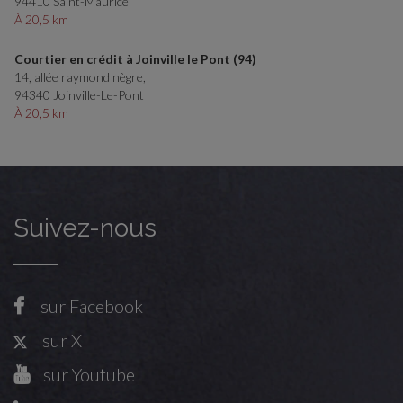
94410 Saint-Maurice
À 20,5 km
Courtier en crédit à Joinville le Pont (94)
14, allée raymond nègre,
94340 Joinville-Le-Pont
À 20,5 km
Suivez-nous
sur Facebook
sur X
sur Youtube