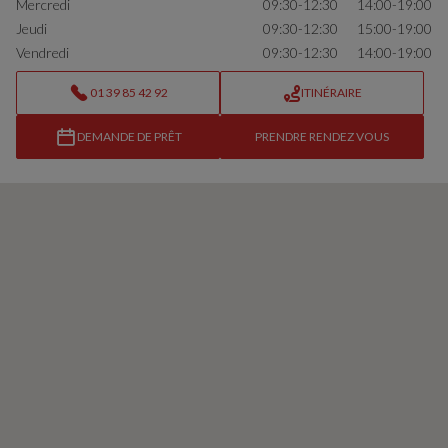
Mercredi
09:30-12:30
14:00-19:00
Jeudi
09:30-12:30
15:00-19:00
Vendredi
09:30-12:30
14:00-19:00
01 39 85 42 92
ITINÉRAIRE
DEMANDE DE PRÊT
PRENDRE RENDEZ VOUS