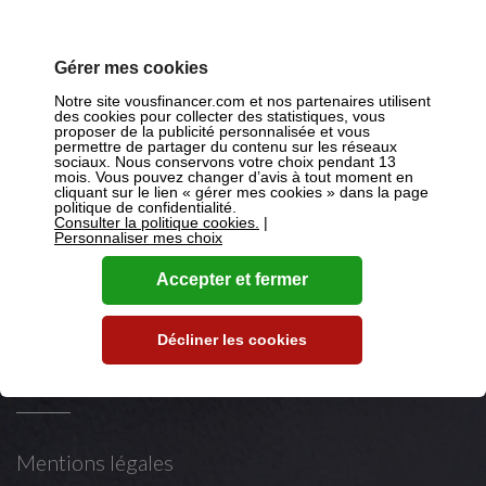
Suivez-nous
Gérer mes cookies
Notre site vousfinancer.com et nos partenaires utilisent
des cookies pour collecter des statistiques, vous
proposer de la publicité personnalisée et vous
sur Facebook
permettre de partager du contenu sur les réseaux
sociaux. Nous conservons votre choix pendant 13
mois. Vous pouvez changer d’avis à tout moment en
sur X
cliquant sur le lien « gérer mes cookies » dans la page
politique de confidentialité.
Consulter la politique cookies.
|
sur Youtube
Personnaliser mes choix
sur LinkedIn
Accepter et fermer
Décliner les cookies
Mentions légales
Mentions légales