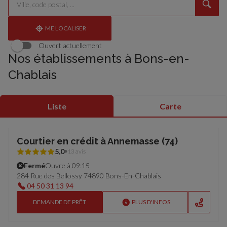
un
renseigner
résultat(s)
établissement
une
trouvé(s)
adresse
ME LOCALISER
Ouvert actuellement
Nos établissements à Bons-en-
Chablais
Liste
Carte
Courtier en crédit à Annemasse (74)
5,0
13 avis
Fermé
Ouvre à 09:15
284 Rue des Bellossy 74890 Bons-En-Chablais
04 50 31 13 94
DEMANDE DE PRÊT
PLUS D'INFOS