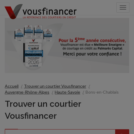
Togg
navi
Accueil
Trouver un courtier Vousfinancer
Auvergne-Rhône-Alpes
Haute-Savoie
Bons-en-Chablais
Trouver un courtier
Vousfinancer
Rechercher
Veuillez
{{count}}